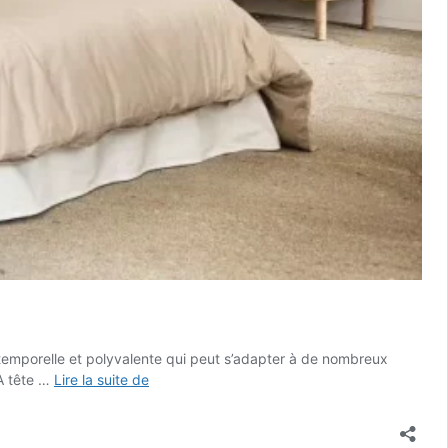
ntemporelle et polyvalente qui peut s’adapter à de nombreux
7
LA tête …
Lire la suite de
têtes
de
lit