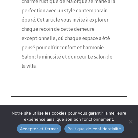
charme rustique de Majorque se marie à la
perfection avec un style contemporain
épuré. Cet article vous invite à explorer
chaque recoin de cette demeure
exceptionnelle, où chaque espace a été
pensé pour offrir confort et harmonie.
Salon : luminosité et douceur Le salon de
la villa...
Visites privées
Notre site utilise les cookies pour vous garantir la meilleure
01/05/2024
•
Alexis
expérience ainsi que son bon fonctionnement.
Petit espace, grand
Accepter et fermer
Politique de confidentialité
style : un studio de 34