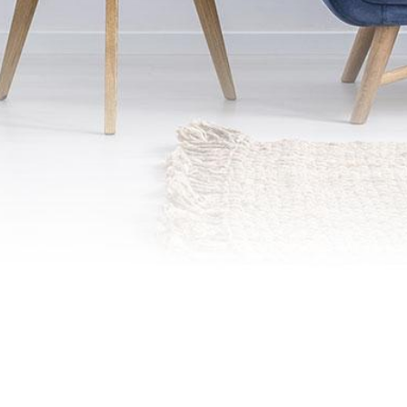
Mystérieux et léger, le bleu canard
s’impose tant par son utilisation discrète
que par son allure générale.
Vive et sophistiquée
, cette couleur est
sans aucun doute unique et est connue
pour son équilibre parfait entre les bleus
et les verts.
Bref, le bon compromis et un nom qui
nous correspond !
Valeur sûre pour de
nombreux architectes d’intérieur
,
c’est notamment Sarah Lavoine qui fut
l’une des premières à remettre au goût
du jour le bleu canard.