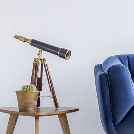
A propos
de nous
Pourquoi Bleu Canard ?
C’est un bleu foncé faisant référence à
certaines plumes visibles lorsqu’un
colvert vole à pleine vitesse.
Le bleu canard est l’une des couleurs
les plus appréciées en décoration
d’intérieur en ce moment.