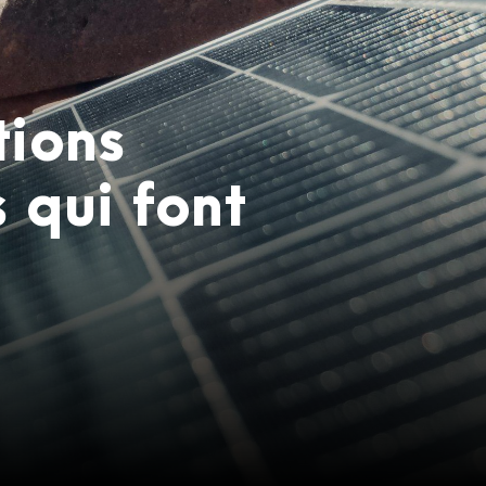
tions
 qui font