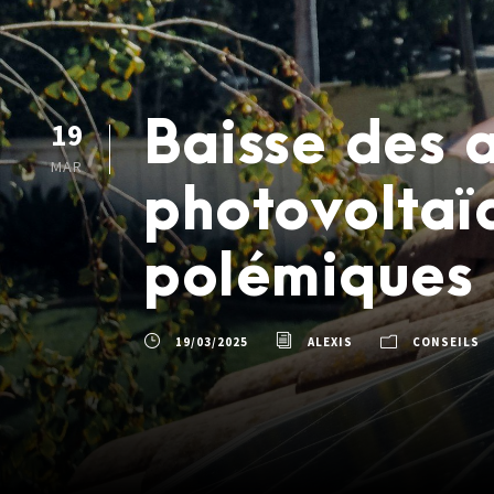
Baisse des a
19
MAR
photovoltaïq
polémiques 
19/03/2025
ALEXIS
CONSEILS