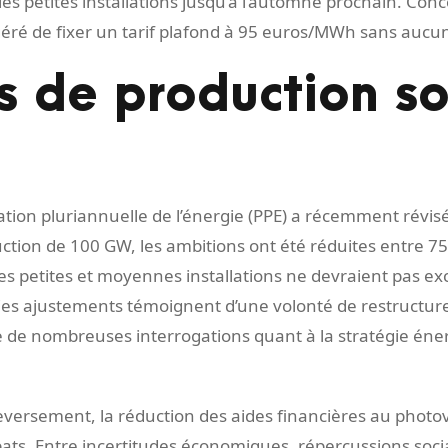
es petites installations jusqu’à l’automne prochain. Conc
ggéré de fixer un tarif plafond à 95 euros/MWh sans aucun
s de production s
ation pluriannuelle de l’énergie (PPE) a récemment révisé
uction de 100 GW, les ambitions ont été réduites entre 75
s petites et moyennes installations ne devraient pas exc
 Ces ajustements témoignent d’une volonté de restructur
ite de nombreuses interrogations quant à la stratégie éne
versement, la réduction des aides financières au photo
s. Entre incertitudes économiques, répercussions social