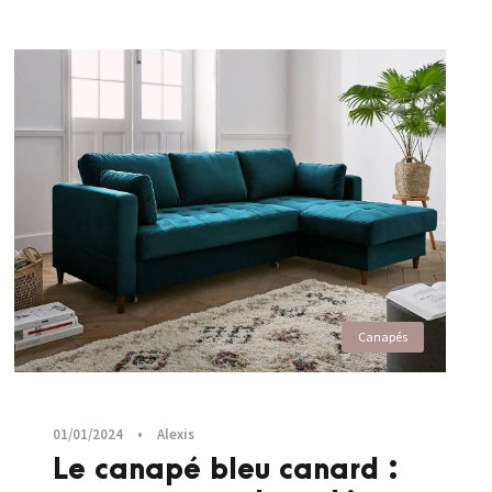
Canapés
01/01/2024
•
Alexis
Le canapé bleu canard :