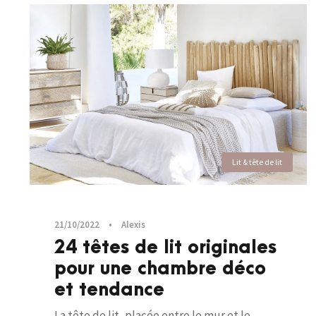
Lit & tête de lit
21/10/2022
•
Alexis
24 têtes de lit originales
pour une chambre déco
et tendance
La tête de lit, placée entre le mur et le