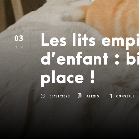
Les lits em
03
NOV
d’enfant : b
place !
03/11/2023
ALEXIS
CONSEILS