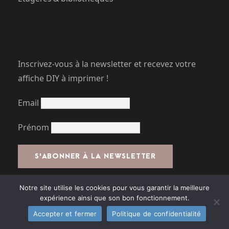
Inscrivez-vous à la newsletter et recevez votre
affiche DIY à imprimer !
Email
Prénom
J'ai lu et j'accepte les conditions
Notre site utilise les cookies pour vous garantir la meilleure
expérience ainsi que son bon fonctionnement.
Accepter et fermer
Politique de confidentialité