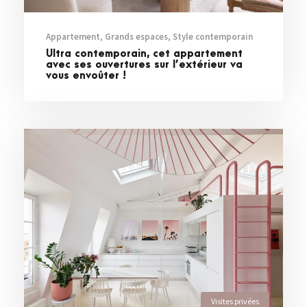
Appartement
,
Grands espaces
,
Style contemporain
Ultra contemporain, cet appartement
avec ses ouvertures sur l’extérieur va
vous envoûter !
Visites privées