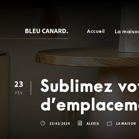
Accueil
La maiso
Sublimez vot
23
FÉV
d’emplaceme
23/02/2024
ALEXIS
LA MAISON