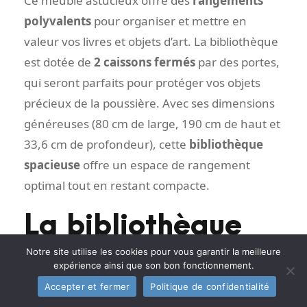
Ce meuble astucieux offre des
rangements
polyvalents
pour organiser et mettre en
valeur vos livres et objets d’art. La bibliothèque
est dotée de
2 caissons fermés
par des portes,
qui seront parfaits pour protéger vos objets
précieux de la poussière. Avec ses dimensions
généreuses (80 cm de large, 190 cm de haut et
33,6 cm de profondeur), cette
bibliothèque
spacieuse
offre un espace de rangement
optimal tout en restant compacte.
La bibliothèque
en bois vintage
Notre site utilise les cookies pour vous garantir la meilleure
expérience ainsi que son bon fonctionnement.
Quilda : élégance
Accepter et fermer
Politique de confidentialité