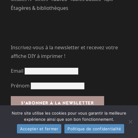
Étagères & bibliothèques
Inscrivez-vous à la newsletter et recevez votre
affiche DIY à imprimer !
Email
Prénom
Notre site utilise les cookies pour vous garantir la meilleure
expérience ainsi que son bon fonctionnement.
J'ai lu et j'accepte les conditions
Accepter et fermer
Politique de confidentialité