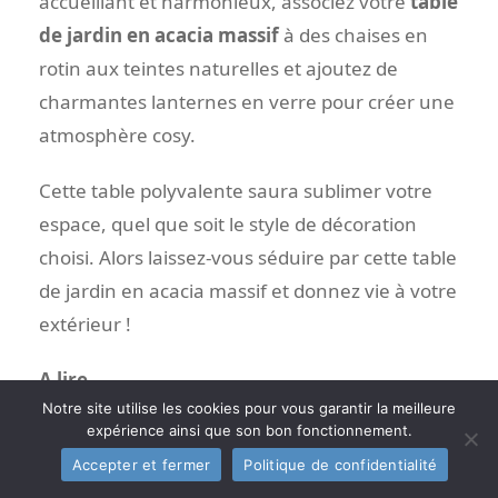
accueillant et harmonieux, associez votre
table
de jardin en acacia massif
à des chaises en
rotin aux teintes naturelles et ajoutez de
charmantes lanternes en verre pour créer une
atmosphère cosy.
Cette table polyvalente saura sublimer votre
espace, quel que soit le style de décoration
choisi. Alors laissez-vous séduire par cette table
de jardin en acacia massif et donnez vie à votre
extérieur !
A lire…
Notre site utilise les cookies pour vous garantir la meilleure
expérience ainsi que son bon fonctionnement.
Notre sélection de
tables pour un balcon étroit
Accepter et fermer
Politique de confidentialité