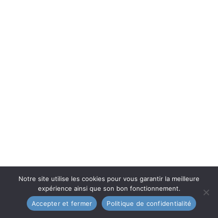
Notre site utilise les cookies pour vous garantir la meilleure
expérience ainsi que son bon fonctionnement.
En conclusion, le salon terracotta est une
Accepter et fermer
Politique de confidentialité
invitation à l’évasion, au dépaysement et à la