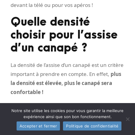
devant la télé ou pour vos apéros !
Quelle densité
choisir pour l’assise
d’un canapé ?
La densité de l’assise d’un canapé est un critère
important à prendre en compte. En effet,
plus
la densité est élevée, plus le canapé sera
confortable !
Pour les personnes qui ont des problèmes de
Notre site utilise les cookies pour vous garantir la meilleure
dos, il est recommandé de choisir un canapé
expérience ainsi que son bon fonctionnement.
avec une assise en mousse à haute densité
Accepter et fermer
Politique de confidentialité
pour un bon maintien. De plus, il ne faut pas