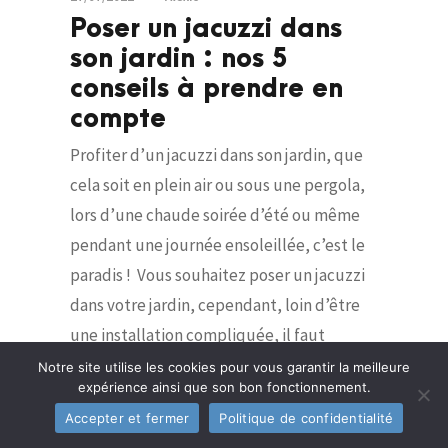
Poser un jacuzzi dans
son jardin : nos 5
conseils à prendre en
compte
Profiter d’un jacuzzi dans son jardin, que
cela soit en plein air ou sous une pergola,
lors d’une chaude soirée d’été ou même
pendant une journée ensoleillée, c’est le
paradis ! Vous souhaitez poser un jacuzzi
dans votre jardin, cependant, loin d’être
une installation compliquée, il faut
toutefois suivre les bonnes étapes. Bien se
Notre site utilise les cookies pour vous garantir la meilleure
expérience ainsi que son bon fonctionnement.
renseigner...
Accepter et fermer
Politique de confidentialité